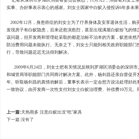
记者从深圳市罗湖区消费者委员会获悉，11月3日，消费者刘女士
实事、办好事表示衷心的感谢。刘女士因家中白蚁入侵投诉6年多未
2002年12月，身患癌症的刘女士为了疗养身体及安享退休生活，购
发现房子有白蚁隐患，后来还愈演愈烈，甚至出现满屋白蚁纷飞的情
该问题，但开发商和管理处采取的都是治标不治本的方案，蚁患依然
防治费用问题未能执行。无奈之下，刘女士只能到相关政府职能部门
行，导致问题迟迟无法得到解决。
2009年6月24日，刘女士把有关情况反映到罗湖区消委会的深圳
和城管局等职能部门共同商讨解决方案。此外，杨剑昌还亲自督促开
年。听取杨剑昌的真情劝解后，董事长表示一定会想方设法处理好此事
一致协议，由开发商一次性支付刘女士白蚁治理费、补偿费10万元
上一篇:
天热雨多 注意白蚁出没“吃”家具
下一篇:没有了