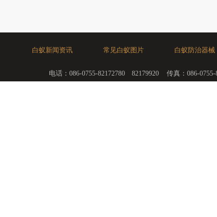
白蚁新闻资讯
常见白蚁图片
白蚁防治器械
电话：086-0755-82172780 82179920 传真：08
电话：0856-020-52367117 55260850 传真：08
深圳市金卫士有害生物防治技术有限公